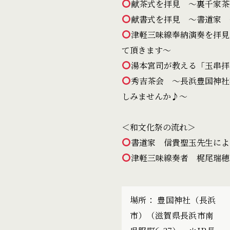
献茶式を拝見 〜裏千家茶
献書式を拝見 〜書道家 
津軽三味線奉納演奏を拝見
て頂きます〜
湯本宮司が教える「玉串拝
秀吉茶会 〜長浜豊国神社
しみませんか♪〜
＜和文化祭の流れ＞
書道家 信貴聖玉先生によ
津軽三味線奏者 梶尾瑞穂
場所： 豊国神社（長浜
市）（滋賀県長浜市南