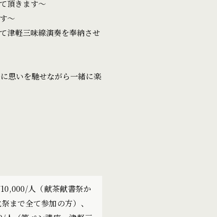
て頂きます〜
す〜
て津軽三味線演奏を奉納させ
に思いを馳せながら一緒に楽
¥10,000/人（献茶献書祭か
化祭まで全て参加の方）、