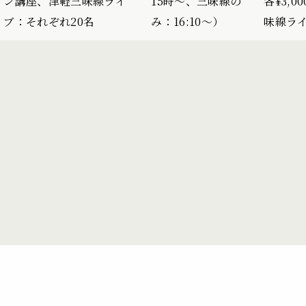
ン講座、津軽三味線ライ
15時〜、三味線の
各¥3,
ブ：それぞれ20名
み：16:10〜）
味線ラ