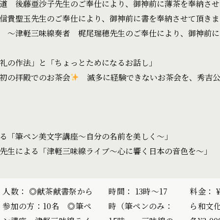
道 後藤亜沙子先生のご奉仕により、御神前に薄茶を奉納させ
信貴聖玉先生のご奉仕により、御神前に書を奉納させて頂きま
 〜津軽三味線奏者 梶尾瑞穂先生のご奉仕により、御神前に
礼の作法」と「ちょっとためになるお話し」
初の拝殿でのお茶会
滅多に経験できないお茶会を、秀吉公
る「筆ペン美文字講座〜自分の名前を美しく〜」
先生による「津軽三味線ライブ〜心に響く日本の音色を〜」
人数： ◎献茶献書祭から
時間： 13時〜17
料金： 
参加の方：10名 ◎筆ペ
時（筆ペンのみ：
ら和文