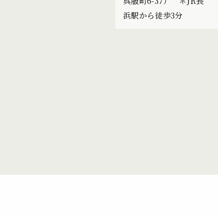
呉服町6-37） ＊JR長
浜駅から徒歩3分