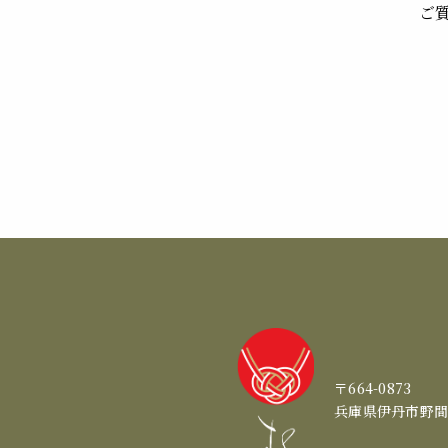
ご
〒664-0873
兵庫県伊丹市野間2