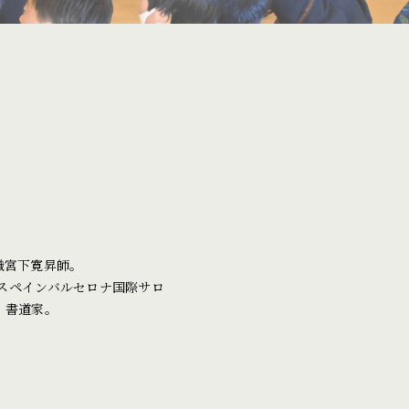
職宮下寛昇師。
回スペインバルセロナ国際サロ
、書道家。