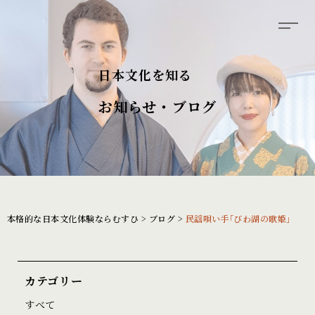
日本文化を知る
お知らせ・ブログ
本格的な日本文化体験ならむすひ
>
ブログ
>
民謡唄い手｢びわ湖の歌姫｣
カテゴリー
すべて