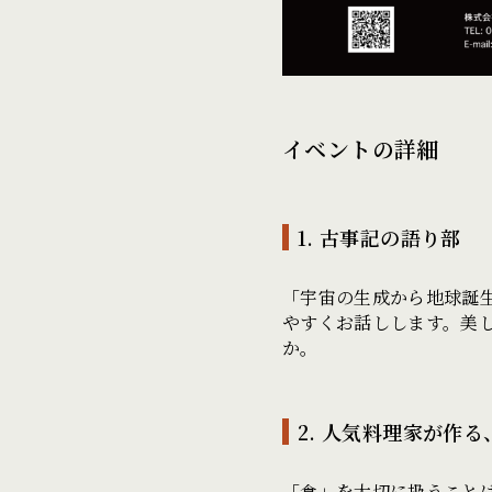
イベントの詳細
1. 古事記の語り部
「宇宙の生成から地球誕
やすくお話しします。美
か。
2. 人気料理家が
「食」を大切に扱うこと